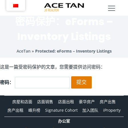
跳
转
到
密码保护：eForms –
内
容
Inventory Listings
AceTan
»
Protected: eForms – Inventory Listings
这是一篇受密码保护的文章，您需要提供访问密码：
密码：
房屋和店面
店面销售
店面出租
豪华房产
房产出售
房产出租
峰升榜
Signature Cohort
加入团队
iProperty
办公室