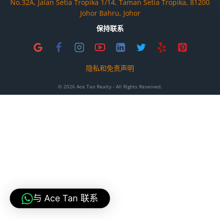
No.32A, Jalan Setia Tropika 1/14, Taman Setia Tropika, 81200
Johor Bahru, Johor
保持联系
隐私和免责声明
© 2026 Ace Tan Realty - All Rights Reserved.
与 Ace Tan 联系