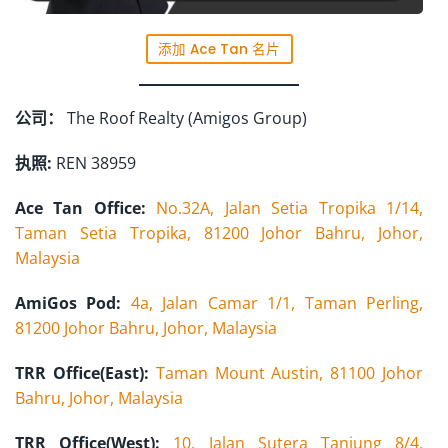
添加 Ace Tan 名片
公司：
The Roof Realty (Amigos Group)
执照:
REN 38959
Ace Tan Office:
No.32A, Jalan Setia Tropika 1/14,
Taman Setia Tropika, 81200 Johor Bahru, Johor,
Malaysia
AmiGos Pod:
4a, Jalan Camar 1/1, Taman Perling,
81200 Johor Bahru, Johor, Malaysia
TRR Office(East):
Taman Mount Austin, 81100 Johor
Bahru, Johor, Malaysia
TRR Office(West):
10, Jalan Sutera Tanjung 8/4,