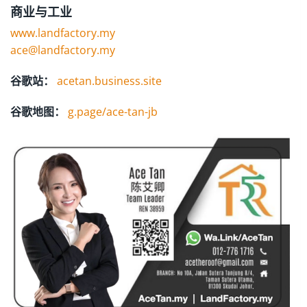
商业与工业
www.landfactory.my
ace@landfactory.my
谷歌站：
acetan.business.site
谷歌地图：
g.page/ace-tan-jb