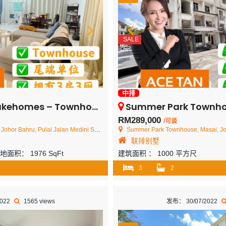
SALE
中排
– Townhouse End Lot – FOR SALE
Summer Park Townhouse @ Seri Al
RM289,000
/可谈
, Pulai Jalan Medini Selatan 11 Citrine Lakehomes
Summer Park Townhouse, Masai, Jo
联排别墅
土地面积：
1976 SqFt
建筑面积 ：
1000 平方尺
3
2
2022
1565 views
发布： 30/07/2022