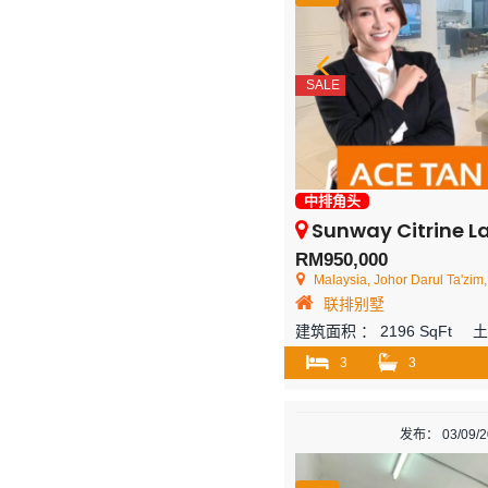
SALE
中排角头
Sunway Citrine Lakehomes 
RM950,000
Malaysia, Johor Darul Ta'zim, Johor Bahru
联排别墅
建筑面积 ：
2196 SqFt
3
3
发布： 03/09/