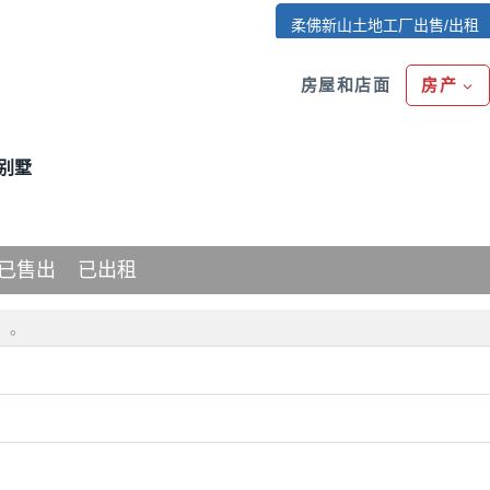
柔佛新山土地工厂出售/出租
房屋和店面
房产
别墅
已售出
已出租