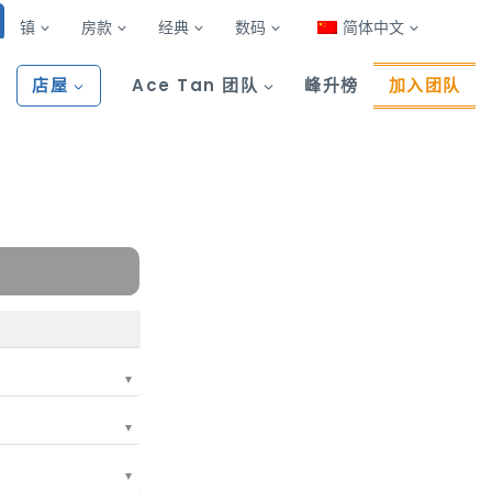
镇
房款
经典
数码
简体中文
店屋
Ace Tan 团队
峰升榜
加入团队