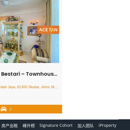
ari – Townhouse – FOR SALE
ri Jaya, 81300 Skudai, Johor, Malaysia
2
Signature Cohort
iProperty
房产出租
峰升榜
加入团队