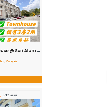
am – Townhouse – FOR SALE
hor, Malaysia
1712 views