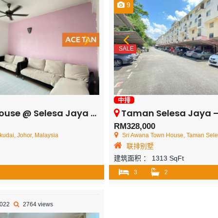
9
SALE
中排
sa Jaya – Townhouse – FOR SALE
Taman Selesa Jaya – Tow
RM328,000
udai, Johor, Malaysia
Sri Awana Town House, Taman Selesa Jay
联排别墅
建筑面积 ：
1313 SqFt
3
2
2022
2764 views