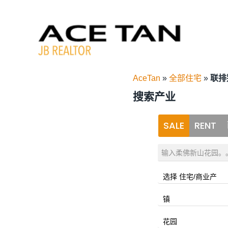
跳
转
到
内
容
AceTan
»
全部住宅
»
联排
搜索产业
SALE
RENT
选择 住宅/商业产
镇
花园