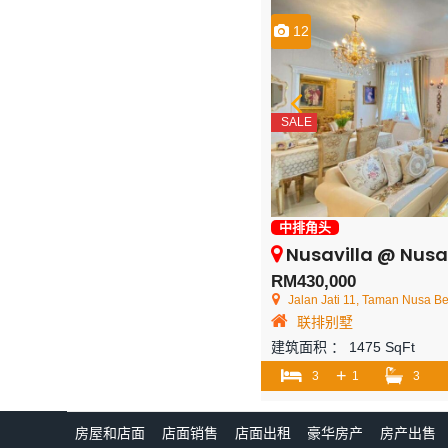
12
SALE
中排角头
Nusavilla @ Nusa Best
RM430,000
Jalan Jati 11, Taman Nusa Besta
联排别墅
建筑面积 ：
1475 SqFt
+
3
1
3
房屋和店面
店面销售
店面出租
豪华房产
房产出售