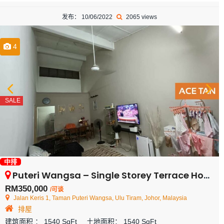
发布： 10/06/2022
2065 views
4
SALE
中排
Puteri Wangsa – Single Storey Terrace House – FOR SALE
RM350,000
/可谈
Jalan Keris 1, Taman Puteri Wangsa, Ulu Tiram, Johor, Malaysia
排屋
建筑面积 ：
1540 SqFt
土地面积：
1540 SqFt