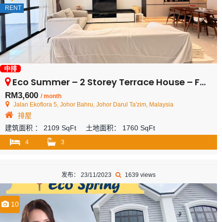
RENT
中排
Eco Summer – 2 Storey Terrace House – FOR RENT
RM3,600
/ month
Jalan Ekoflora 5, Johor Bahru, Johor Darul Ta'zim, Malaysia
排屋
建筑面积 ：
2109 SqFt
土地面积：
1760 SqFt
4
3
发布： 23/11/2023
1639 views
10