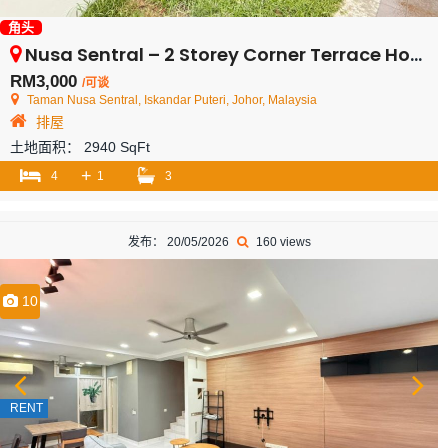
角头
Nusa Sentral – 2 Storey Corner Terrace House – FOR RENT
RM3,000
/可谈
Taman Nusa Sentral, Iskandar Puteri, Johor, Malaysia
排屋
土地面积：
2940 SqFt
+
4
1
3
发布： 20/05/2026
160 views
10
RENT