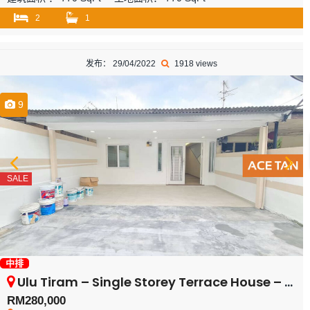
2
1
发布： 29/04/2022
1918 views
9
SALE
中排
Ulu Tiram – Single Storey Terrace House – FOR SALE
RM280,000