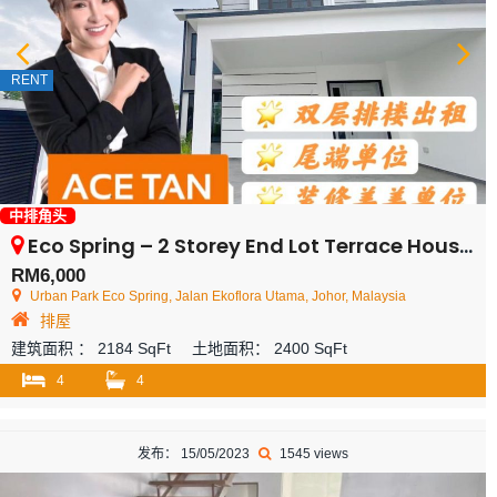
RENT
中排角头
Eco Spring – 2 Storey End Lot Terrace House – FOR RENT
RM6,000
Urban Park Eco Spring, Jalan Ekoflora Utama, Johor, Malaysia
排屋
建筑面积 ：
2184 SqFt
土地面积：
2400 SqFt
4
4
发布： 15/05/2023
1545 views