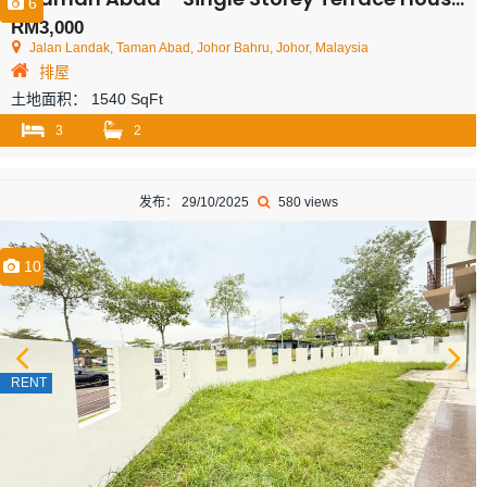
6
RM3,000
Jalan Landak, Taman Abad, Johor Bahru, Johor, Malaysia
排屋
土地面积：
1540 SqFt
3
2
发布： 29/10/2025
580 views
10
RENT