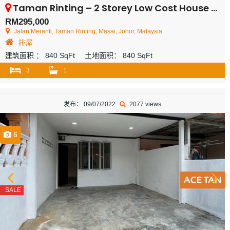
Taman Rinting – 2 Storey Low Cost House – FOR SALE
RM295,000
Jalan Meranti, Taman Rinting, Masai, Johor, Malaysia
排屋
建筑面积 ：
840 SqFt
土地面积：
840 SqFt
3
1
发布： 09/07/2022
2077 views
6
SALE