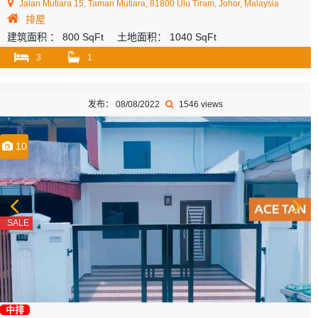
Jalan Mutiara 15, Taman Mutiara, 81800 Ulu Tiram, Johor, Malaysia
排屋
建筑面积 ：
800 SqFt
土地面积：
1040 SqFt
3
1
发布： 08/08/2022
1546 views
10
SALE
中排