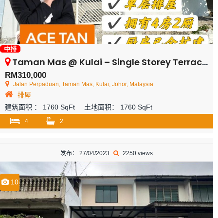
中排
Taman Mas @ Kulai – Single Storey Terrace House – FOR SALE
RM310,000
Jalan Perpaduan, Taman Mas, Kulai, Johor, Malaysia
排屋
建筑面积 ：
1760 SqFt
土地面积：
1760 SqFt
4
2
发布： 27/04/2023
2250 views
10