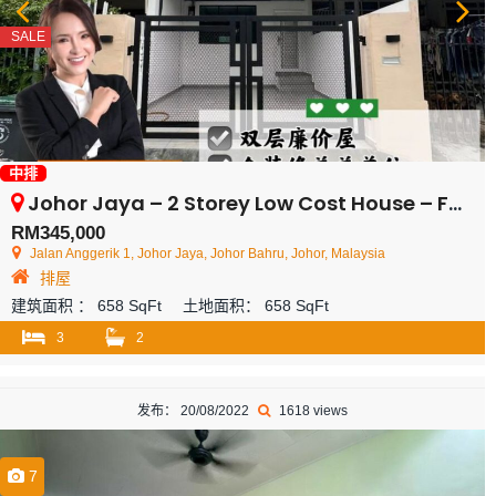
SALE
中排
Johor Jaya – 2 Storey Low Cost House – FOR SALE
RM345,000
Jalan Anggerik 1, Johor Jaya, Johor Bahru, Johor, Malaysia
排屋
建筑面积 ：
658 SqFt
土地面积：
658 SqFt
3
2
发布： 20/08/2022
1618 views
7