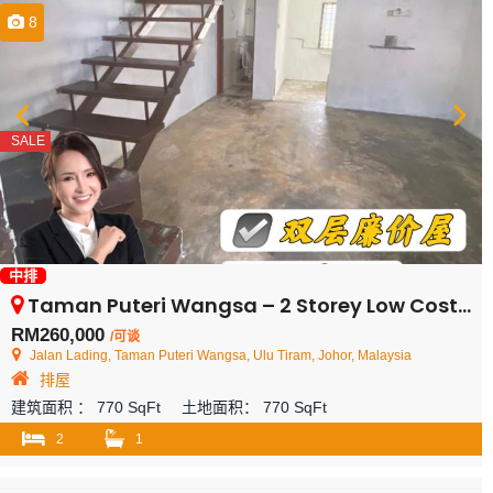
8
SALE
中排
Taman Puteri Wangsa – 2 Storey Low Cost House – For Sale
RM260,000
/可谈
Jalan Lading, Taman Puteri Wangsa, Ulu Tiram, Johor, Malaysia
排屋
建筑面积 ：
770 SqFt
土地面积：
770 SqFt
2
1