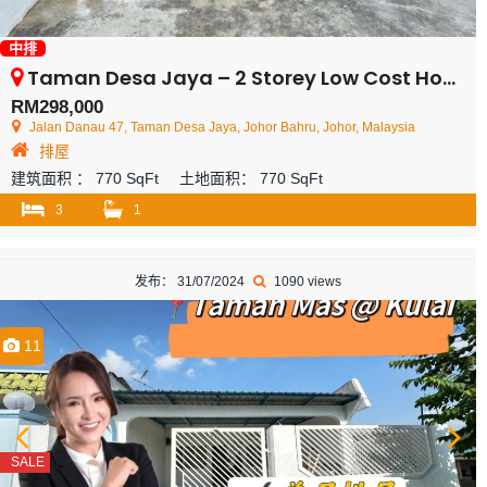
中排
Taman Desa Jaya – 2 Storey Low Cost House – FOR SALE
RM298,000
Jalan Danau 47, Taman Desa Jaya, Johor Bahru, Johor, Malaysia
排屋
建筑面积 ：
770 SqFt
土地面积：
770 SqFt
3
1
发布： 31/07/2024
1090 views
11
SALE