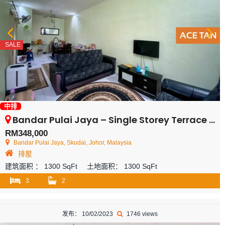
SALE
中排
Bandar Pulai Jaya – Single Storey Terrace House – FOR SALE
RM348,000
Bandar Pulai Jaya, Skudai, Johor, Malaysia
排屋
建筑面积 ：
1300 SqFt
土地面积：
1300 SqFt
3
2
发布： 10/02/2023
1746 views