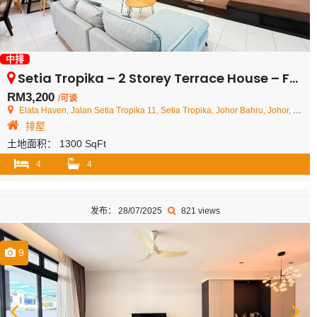
中排
Setia Tropika – 2 Storey Terrace House – FOR RENT
RM3,200
/可谈
Elata Haven, Jalan Setia Tropika 11, Setia Tropika, Johor Bahru, Johor, Malaysia
排屋
土地面积：
1300 SqFt
4
4
发布： 28/07/2025
821 views
9