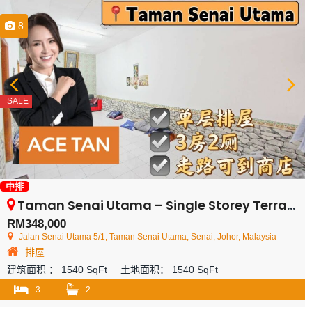
8
SALE
中排
Taman Senai Utama – Single Storey Terrace House – FOR SALE
RM348,000
Jalan Senai Utama 5/1, Taman Senai Utama, Senai, Johor, Malaysia
排屋
建筑面积 ：
1540 SqFt
土地面积：
1540 SqFt
3
2