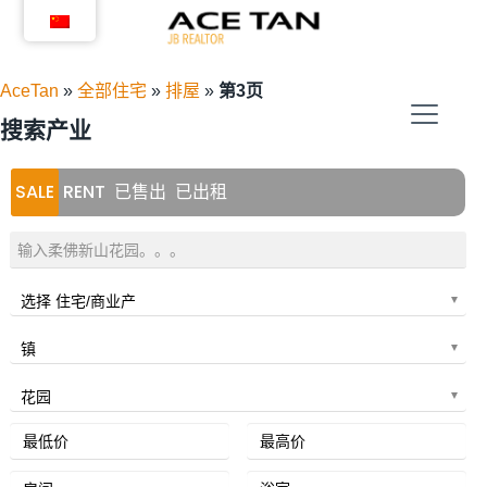
跳
转
到
AceTan
»
全部住宅
»
排屋
»
第3页
内
容
搜索产业
SALE
RENT
已售出
已出租
选择 住宅/商业产
镇
花园