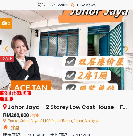
发布： 27/05/2023
1562 views
8
SALE
全额贷款+现金
中排
Johor Jaya – 2 Storey Low Cost House – FOR SALE
RM268,000
/可谈
Taman Johor Jaya, 81100 Johor Bahru, Johor, Malaysia
排屋
建筑面积 ：
770 SqFt
土地面积：
770 SqFt