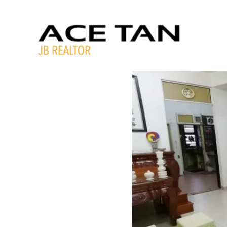
跳
转
到
内
容