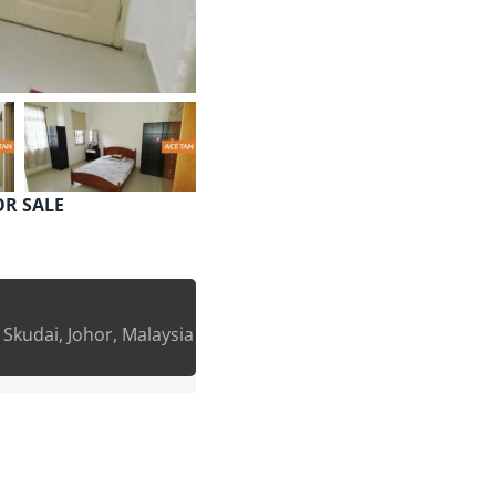
FOR SALE
 Skudai, Johor, Malaysia