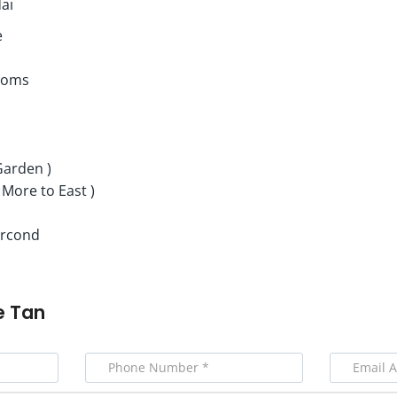
ai
e
ooms
Garden )
 More to East )
ircond
e Tan