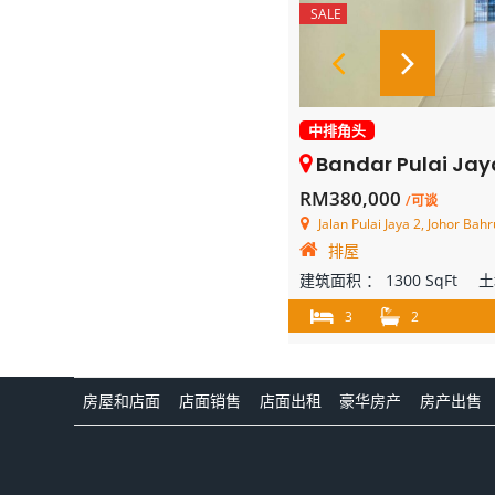
SALE
中排角头
Bandar Pulai Jaya – Single Stor
RM380,000
/可谈
Jalan Pulai Jaya 2, Johor Bahr
排屋
建筑面积 ：
1300 SqFt
土
3
2
房屋和店面
店面销售
店面出租
豪华房产
房产出售