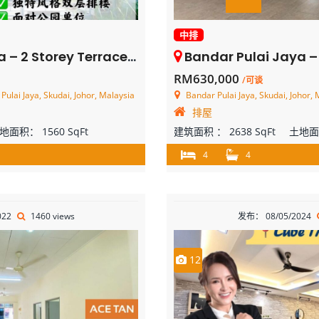
中排
rey Terrace House – FOR SALE
Bandar Pulai Jaya – 2 Storey 
RM630,000
/可谈
Pulai Jaya, Skudai, Johor, Malaysia
Bandar Pulai Jaya, Skudai, Johor, 
排屋
地面积：
1560 SqFt
建筑面积 ：
2638 SqFt
土地
4
4
022
1460 views
发布： 08/05/2024
12