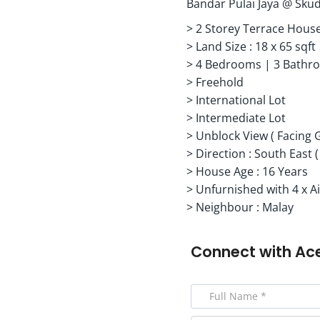
Bandar Pulai Jaya @ Skud
> 2 Storey Terrace Hous
> Land Size : 18 x 65 sqft
> 4 Bedrooms | 3 Bathr
> Freehold
> International Lot
> Intermediate Lot
> Unblock View ( Facing 
> Direction : South East (
> House Age : 16 Years
> Unfurnished with 4 x A
> Neighbour : Malay
Connect with
Ac