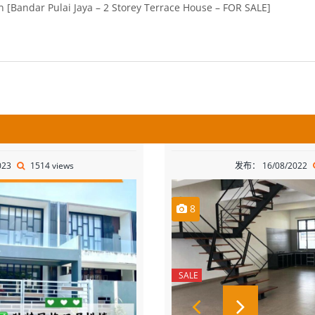
023
1514 views
发布： 16/08/2022
8
SALE