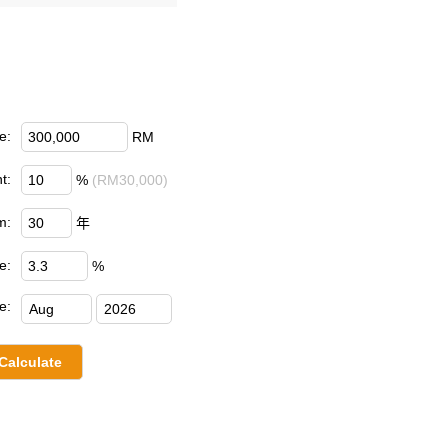
e:
RM
t:
%
(RM30,000)
m:
年
e:
%
e: