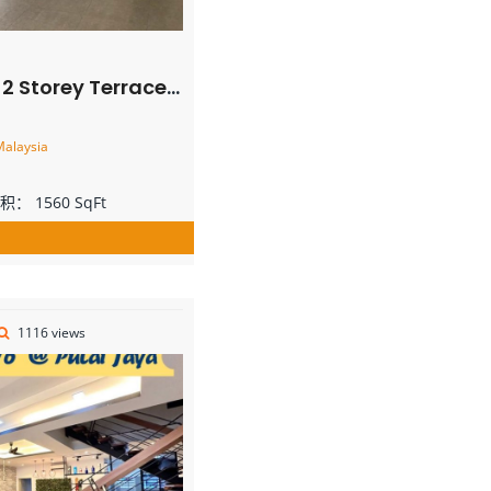
Terrace House – FOR SALE
Malaysia
面积：
1560 SqFt
1116 views