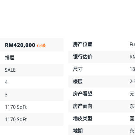
房产位置
Fu
RM420,000
/可谈
银行估价
RM
排屋
尺寸
18
SALE
楼层
2 
4
房产看望
无
3
房产面向
东
1170 SqFt
地皮类型
国
1170 SqFt
地期
永