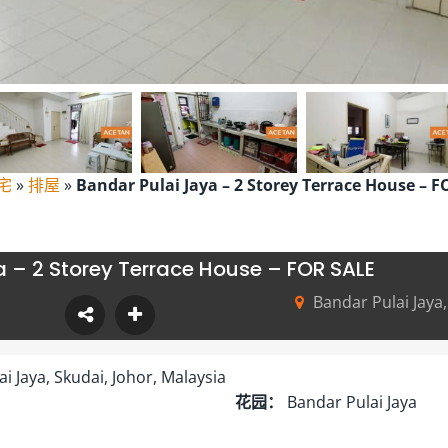
宅
»
排屋
»
Bandar Pulai Jaya – 2 Storey Terrace House – 
a – 2 Storey Terrace House – FOR SALE
Bandar Pulai Jaya,
i Jaya, Skudai, Johor, Malaysia
花园：
Bandar Pulai Jaya