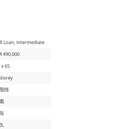
ll Loan, Intermediate
 490,000
 x 65
Storey
阻挡
南
际
久