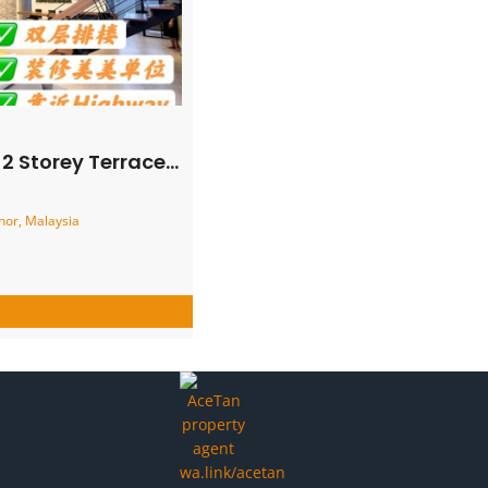
Terrace House – FOR SALE
ohor, Malaysia