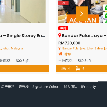
SALE
中排
ey End Lot Terrace House – FOR SALE
Bandar Pulai Jaya – 2 Storey 
RM720,000
u, Johor, Malaysia
Bandar Pulai Jaya, Johor Bahru, J
排屋
地面积：
1300 SqFt
土地面积：
1560 SqFt
4
4
房产出租
峰升榜
Signature Cohort
加入团队
iProperty