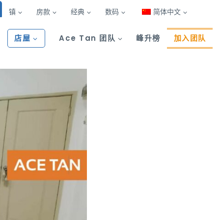
镇
房款
经典
数码
简体中文
店屋
Ace Tan 团队
峰升榜
加入团队