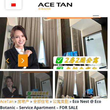
跳
转
到
内
容
AceTan
»
房地产
»
全部住宅
»
公寓类别
»
Eco Nest @ Eco
Botanic – Service Apartment – FOR SALE