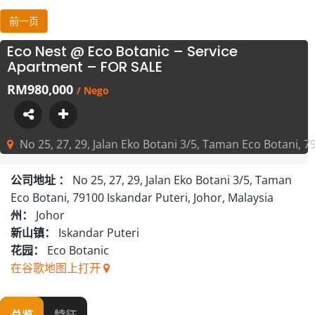
前一页
Eco Nest @ Eco Botanic – Service
Apartment – FOR SALE
RM980,000
/ Nego
No 25, 27, 29, Jalan Eko Botani 3/5, Taman Eco Botani, 7
公司地址 ：
No 25, 27, 29, Jalan Eko Botani 3/5, Taman
Eco Botani, 79100 Iskandar Puteri, Johor, Malaysia
州：
Johor
新山镇：
Iskandar Puteri
花园：
Eco Botanic
在谷歌地图上打开
总览
特征