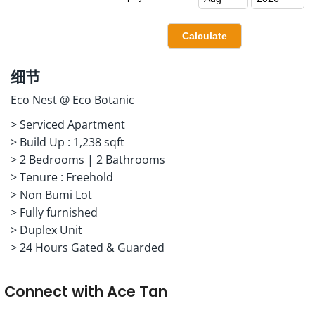
细节
Eco Nest @ Eco Botanic
> Serviced Apartment
> Build Up : 1,238 sqft
> 2 Bedrooms | 2 Bathrooms
> Tenure : Freehold
> Non Bumi Lot
> Fully furnished
> Duplex Unit
> 24 Hours Gated & Guarded
Connect with
Ace Tan