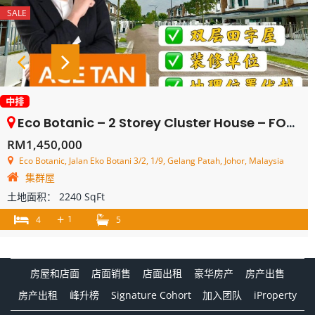
SALE
中排
Eco Botanic – 2 Storey Cluster House – FOR SALE
RM1,450,000
Eco Botanic, Jalan Eko Botani 3/2, 1/9, Gelang Patah, Johor, Malaysia
集群屋
土地面积：
2240 SqFt
+
1
4
5
房屋和店面
店面销售
店面出租
豪华房产
房产出售
房产出租
峰升榜
Signature Cohort
加入团队
iProperty