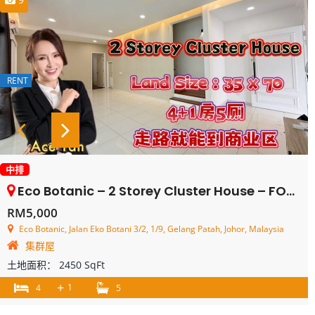
RENT
中排
Eco Botanic – 2 Storey Cluster House – FOR RENT
RM5,000
Eco Botanic, Jalan Eko Botani 3/2, 1/9, Gelang Patah, Johor, Malaysia
集群屋
土地面积：
2450 SqFt
+
1
4
5