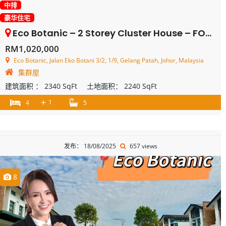
中排
豪华住宅
Eco Botanic – 2 Storey Cluster House – FOR SALE
RM1,020,000
Eco Botanic, Jalan Eko Botani 3/2, 1/9, Gelang Patah, Johor, Malaysia
集群屋
建筑面积 ：
2340 SqFt
土地面积：
2240 SqFt
+
1
4
5
发布： 18/08/2025
657 views
8