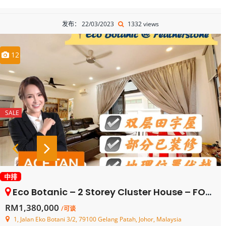
发布： 22/03/2023
1332 views
12
SALE
中排
Eco Botanic – 2 Storey Cluster House – FOR SALE
RM1,380,000
/可谈
1, Jalan Eko Botani 3/2, 79100 Gelang Patah, Johor, Malaysia